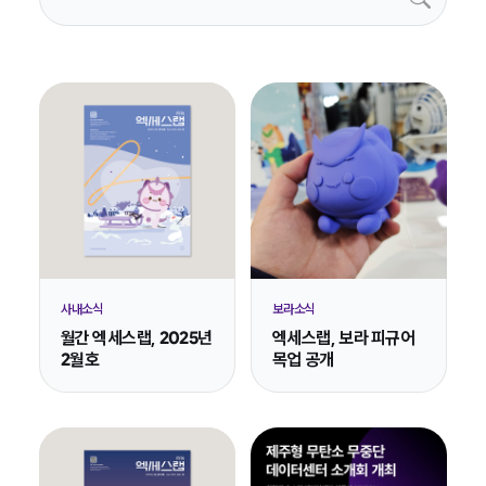
사내소식
보라소식
월간 엑세스랩, 2025년
엑세스랩, 보라 피규어
2월호
목업 공개