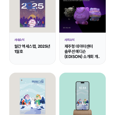
사내소식
사외소식
월간 엑세스랩, 2025년
제주형 데이터센터
1월호
솔루션 에디슨
(EDISON) 소개회 개..