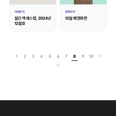
사내소식
보라소식
월간 엑세스랩, 2024년
12월 배경화면
12월호
1
2
3
4
5
6
7
8
9
10