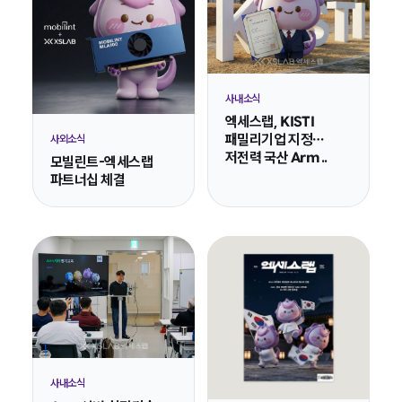
사내소식
엑세스랩, KISTI
패밀리기업 지정…
사외소식
저전력 국산 Arm ..
모빌린트-엑세스랩
파트너십 체결
사내소식