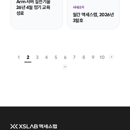
Arm 서버 실전기술
26년 4월 정기 교육
사내소식
성료
월간 엑세스랩, 2026년
3월호
1
2
3
4
5
6
7
8
9
10