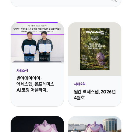
사외소식
반야에이아이-
엑세스랩, 온프레미스
사내소식
AI 코딩 어플라이..
월간 엑세스랩, 2026년
4월호