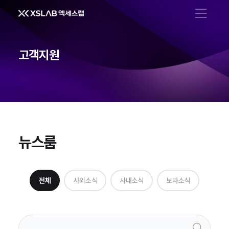
메뉴 열기
고객지원
뉴스룸
뉴스룸
전체
사외소식
사내소식
보라소식
검색