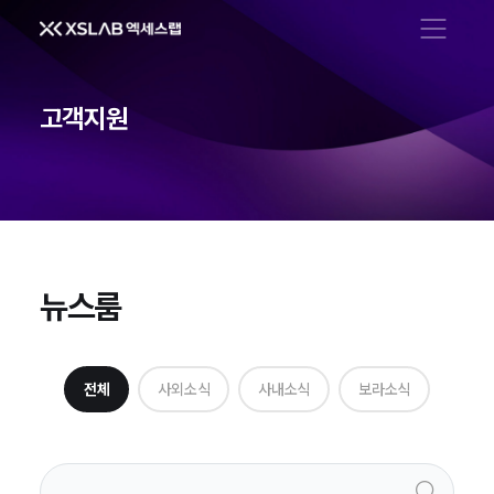
메뉴 열기
고객지원
뉴스룸
뉴스룸
전체
사외소식
사내소식
보라소식
검색