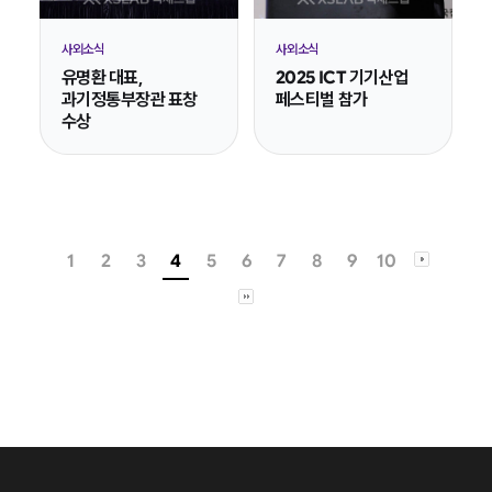
사외소식
사외소식
유명환 대표,
2025 ICT 기기산업
과기정통부장관 표창
페스티벌 참가
수상
1
2
3
4
5
6
7
8
9
10