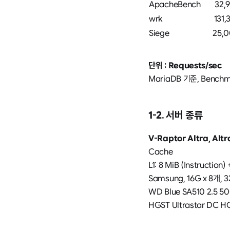
ApacheBench
32,
wrk
131,
Siege
25,
단위 : Requests/sec
MariaDB 기준, Bench
1-2. 서버 종류
V-Raptor Altra, Alt
Cache
L1: 8 MiB (Instruction
Samsung, 16G x 8개, 3
WD Blue SA510 2.5 50
HGST Ultrastar DC HC