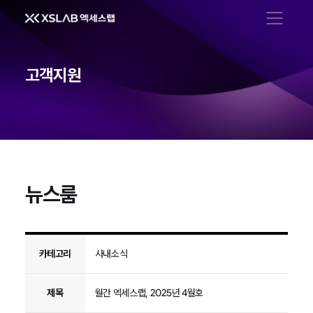
메뉴 열기
고객지원
뉴스룸
뉴스룸
카테고리
사내소식
제목
월간 엑세스랩, 2025년 4월호