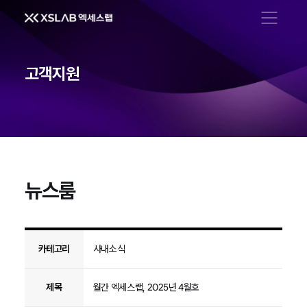
메뉴 열기
고객지원
뉴스룸
뉴스룸
카테고리
사내소식
제목
월간 엑세스랩, 2025년 4월호