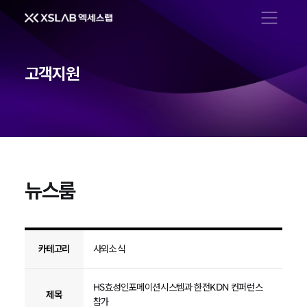
메뉴 열기
고객지원
뉴스룸
뉴스룸
카테고리
사외소식
HS효성인포메이션시스템과 한전KDN 컨퍼런스
제목
참가