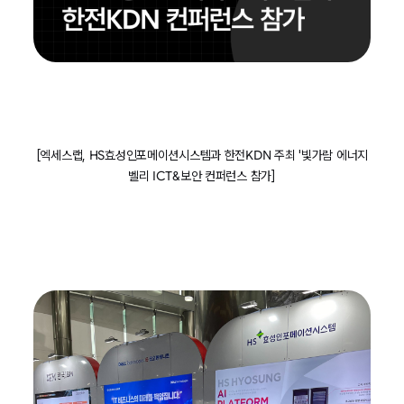
[엑세스랩, HS효성인포메이션시스템과 한전KDN 주최 '빛가람 에너지
벨리 ICT&보안 컨퍼런스 참가]