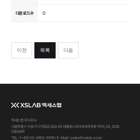
다운로드수
0
이전
목록
다음
엑세스랩 주식회사
서울특별시 구로구 디지털로 26길 43 대륭포스트타워 8차 R동 1701, 02, 03호
(08389)
TEL : (+82) 02-6952-9974 |
E-Mail : sales@xslab.co.kr