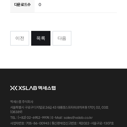
다운로드수
0
이전
목록
다음
엑세스랩 주식회사
서울특별시 구로구 디지털로 26길 43 대륭포스트타워 8차 R동 1701, 02, 03호
(08389)
TEL : (+82) 02-6952-9974 |
E-Mail : sales@xslab.co.kr
사업자번호 :
705-86-00943
| 통신판매업신고번호 : 제2022-서울구로-1307호