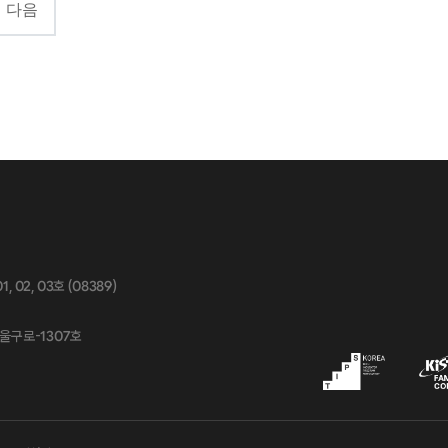
다음
02, 03호 (08389)
서울구로-1307호