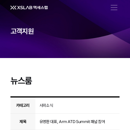
메뉴 열기
고객지원
뉴스룸
뉴스룸
카테고리
사외소식
제목
유명환 대표, Arm ATD Summit 패널 참여