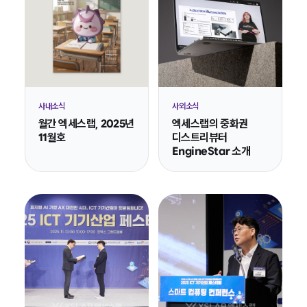
사내소식
사외소식
월간 엑세스랩, 2025년
엑세스랩의 중화권
11월호
디스트리뷰터
EngineStar 소개