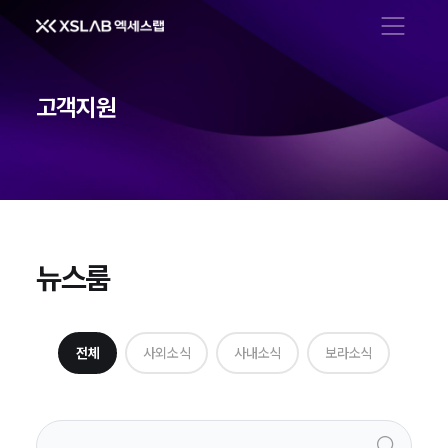
메뉴 열기
고객지원
뉴스룸
뉴스룸
전체
사외소식
사내소식
보라소식
검색