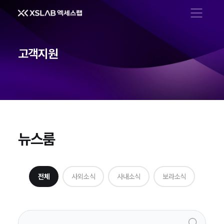
메뉴 열기
고객지원
뉴스룸
뉴스룸
전체
사외소식
사내소식
보라소식
검색