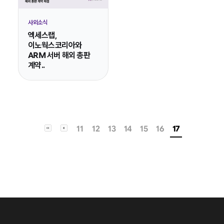
사외소식
엑세스랩,
이노웍스코리아와
ARM 서버 해외 총판
계약..
11
12
13
14
15
16
17