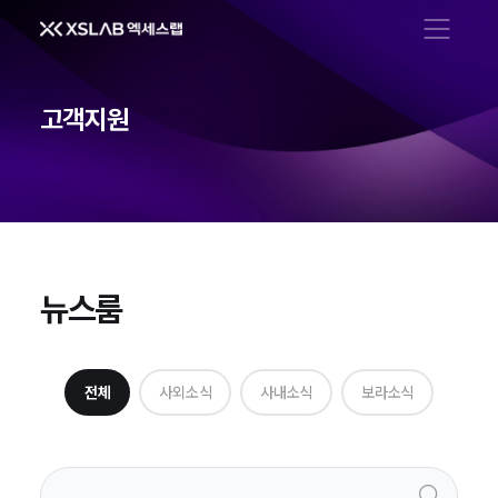
메뉴 열기
고객지원
뉴스룸
뉴스룸
전체
사외소식
사내소식
보라소식
검색